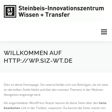
Zum
Inhalt
springen
Menü
WILLKOMMEN AUF
HTTP://WP.SIZ-WT.DE
Dies ist deine Homepage. Sie unterscheidet sich von Beiträgen, da sie stets
an derselben Stelle bleibt und (bei den meisten Themes) in der Website-
Navigation angezeigt wird.
Als angemeldeter WordPress Nutzer kannst du diese Seite über den
Seite
bearbeiten
Link in der Toolbar, anpassen. Du kannst die Seite nutzen um